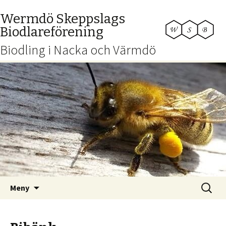
Wermdö Skeppslags
Biodlareförening
Biodling i Nacka och Värmdö
Hoppa
Sök
Meny
till
efter:
innehåll