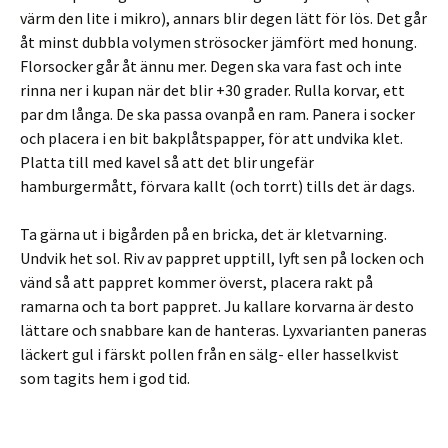
värm den lite i mikro), annars blir degen lätt för lös. Det går
åt minst dubbla volymen strösocker jämfört med honung.
Florsocker går åt ännu mer. Degen ska vara fast och inte
rinna ner i kupan när det blir +30 grader. Rulla korvar, ett
par dm långa. De ska passa ovanpå en ram. Panera i socker
och placera i en bit bakplåtspapper, för att undvika klet.
Platta till med kavel så att det blir ungefär
hamburgermått, förvara kallt (och torrt) tills det är dags.
Ta gärna ut i bigården på en bricka, det är kletvarning.
Undvik het sol. Riv av pappret upptill, lyft sen på locken och
vänd så att pappret kommer överst, placera rakt på
ramarna och ta bort pappret. Ju kallare korvarna är desto
lättare och snabbare kan de hanteras. Lyxvarianten paneras
läckert gul i färskt pollen från en sälg- eller hasselkvist
som tagits hem i god tid.