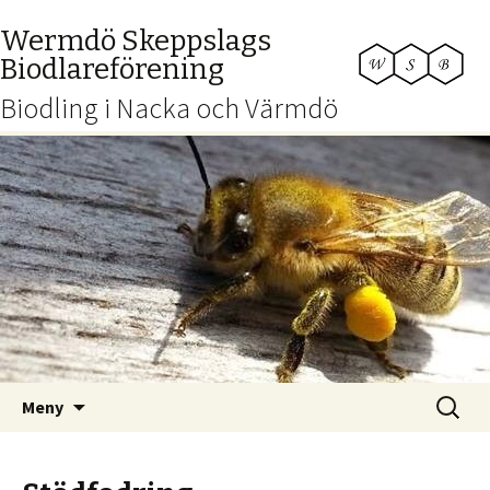
Wermdö Skeppslags
Biodlareförening
Biodling i Nacka och Värmdö
Hoppa
Sök
Meny
till
efter:
innehåll