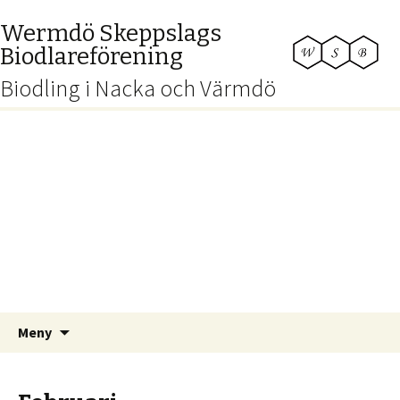
Wermdö Skeppslags
Biodlareförening
Biodling i Nacka och Värmdö
Hoppa
Sök
Meny
till
efter:
innehåll