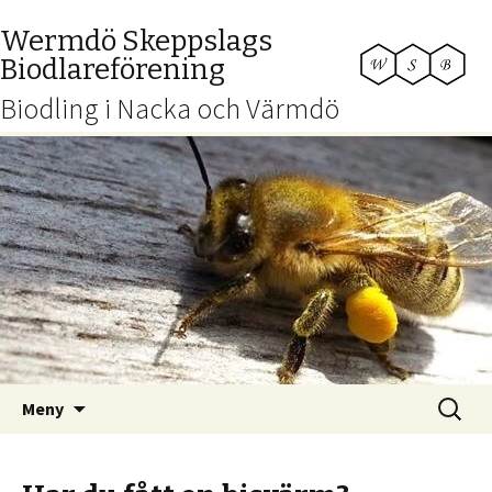
Wermdö Skeppslags
Biodlareförening
Biodling i Nacka och Värmdö
Hoppa
Sök
Meny
till
efter:
innehåll