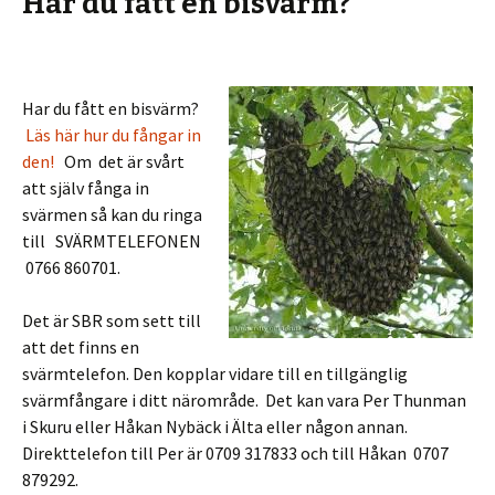
Har du fått en bisvärm?
Har du fått en bisvärm?
Läs här hur du fångar in
den!
Om det är svårt
att själv fånga in
svärmen så kan du ringa
till SVÄRMTELEFONEN
0766 860701.
Det är SBR som sett till
att det finns en
svärmtelefon. Den kopplar vidare till en tillgänglig
svärmfångare i ditt närområde. Det kan vara Per Thunman
i Skuru eller Håkan Nybäck i Älta eller någon annan.
Direkttelefon till Per är 0709 317833 och till Håkan 0707
879292.