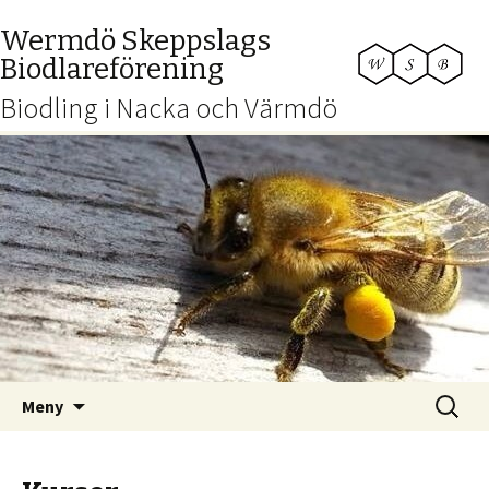
Wermdö Skeppslags
Biodlareförening
Biodling i Nacka och Värmdö
Hoppa
Sök
Meny
till
efter:
innehåll