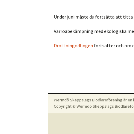
Årsmöte 2024
Biförmedling – skaffa
friska bin genom WSB
Under juni måste du fortsätta att titta
Årsmötet 2023
Drottningodling
Varroabekämpning med ekologiska met
Ansvarsområden och
Arbetsgrupper
Vaxsmältning
Drottningodlingen
fortsätter och om du
Historia
Utlåningsverksamhet
Kom på studiebesök
Biodlarens ansvar
Medlemsförmåner
Regler om biodling
Medlemskap
Biodling på mitt sätt
Wermdö Skeppslags Biodlareförening är en id
Copyright © Wermdö Skeppslags Biodlarefö
Webbshop för
biutrustning: Vindö
Biodling
Samarbeten