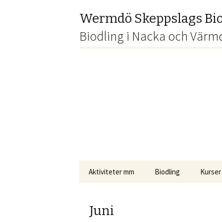
Wermdö Skeppslags Bio
Biodling i Nacka och Värm
Hoppa
Aktiviteter mm
Biodling
Kurser
till
innehåll
Aktiviteter 2026
Bitillsyn
Nybörj
Juni
Förtroendevalda
Avläggare