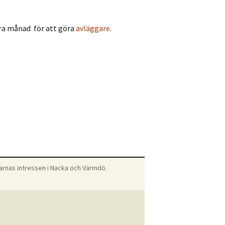
 gör
bra månad för att göra
avläggare.
selkort
 bisvärm?
ng
omgång
s, bivax och
 och
arnas intressen i Nacka och Värmdö.