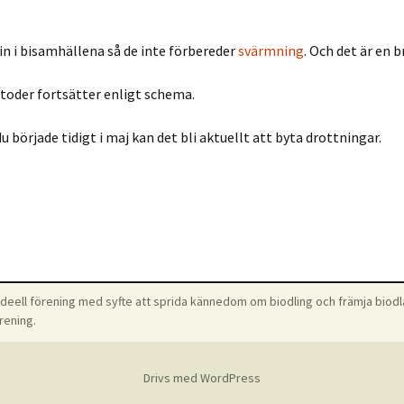
video hur man
Februari
Gjuta vaxmellanväggar
Ergonomi
Vildbin
 in i bisamhällena så de inte förbereder
svärmning
. Och det är en 
Mars
Honungslossare
Exempel på sköt
Har du fått en
oder fortsätter enligt schema.
April
Bibänk och Kupbotten
Filmer om biodli
Vad är honung
 började tidigt i maj kan det bli aktuellt att byta drottningar.
Maj
Limma med mjölk
Film om vårgen
Pollen, propoli
bigift
Juni
Smälta vax hemma/Bygg
Mer lagstiftning
en vaxsmältare
regler
Juli
Snickeri
Om kemikalier
Augusti
Stödfodring
eell förening med syfte att sprida kännedom om biodling och främja biodl
September
rening.
Universalbotten
Oktober
Drivs med WordPress
November