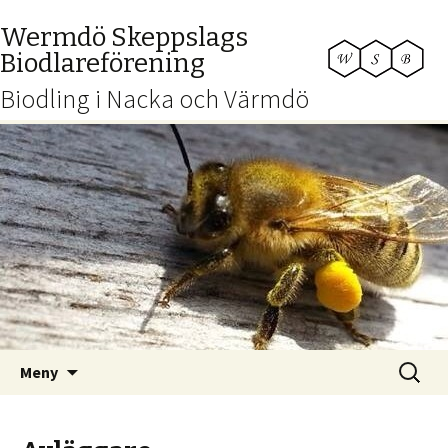
Wermdö Skeppslags
Biodlareförening
Biodling i Nacka och Värmdö
Hoppa
Sök
Meny
till
efter:
innehåll