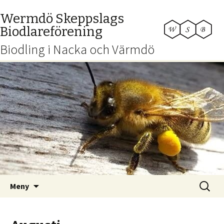
Wermdö Skeppslags
Biodlareförening
Biodling i Nacka och Värmdö
Hoppa
Sök
Meny
till
efter:
innehåll