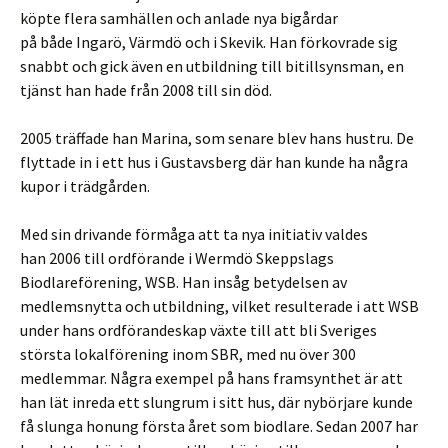
köpte flera samhällen och anlade nya bigårdar
på både Ingarö, Värmdö och i Skevik. Han förkovrade sig
snabbt och gick även en utbildning till bitillsynsman, en
tjänst han hade från 2008 till sin död.
2005 träffade han Marina, som senare blev hans hustru. De
flyttade in i ett hus i Gustavsberg där han kunde ha några
kupor i trädgården.
Med sin drivande förmåga att ta nya initiativ valdes
han 2006 till ordförande i Wermdö Skeppslags
Biodlareförening, WSB. Han insåg betydelsen av
medlemsnytta och utbildning, vilket resulterade i att WSB
under hans ordförandeskap växte till att bli Sveriges
största lokalförening inom SBR, med nu över 300
medlemmar. Några exempel på hans framsynthet är att
han lät inreda ett slungrum i sitt hus, där nybörjare kunde
få slunga honung första året som biodlare. Sedan 2007 har