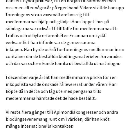
han lett nybörjarkurser, till en början tillsammans med
oss, men efter några år på egen hand. Vidare ställde han upp
föreningens stora vaxsmältare hos sig till
medlemmarnas hjälp och glädje. Hans öppet-hus på
söndagarna var också ett tillfälle för medlemmarna att
träffas och utbyta erfarenheter. En annan omtyckt
verksamhet han införde var de gemensamma
inköpen. Han hyrde också för föreningens medlemmar in en
container där de beställda biodlingsmaterielen förvarades
och där var och en kunde hämta ut beställda utrustningar.
I december varje år lät han medlemmarna pricka för i en
inköpslista vad de önskade få levererat under våren. Han
köpte då in detta och låg ute med pengarna tills
medlemmarna hämtade det de hade beställt.
Vi reste flera gånger till Apimondiakongresser och andra
biodlingsevenemang runt om i världen, där han knöt
många internationella kontakter.