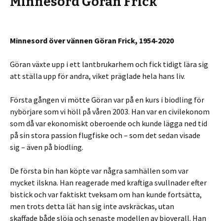
Minnesord Göran Frick
Minnesord över vännen Göran Frick, 1954-2020
Göran växte upp i ett lantbrukarhem och fick tidigt lära sig
att ställa upp för andra, viket präglade hela hans liv.
Första gången vi mötte Göran var på en kurs i biodling för
nybörjare som vi höll på våren 2003. Han var en civilekonom
som då var ekonomiskt oberoende och kunde lägga ned tid
på sin stora passion flugfiske och – som det sedan visade
sig – även på biodling.
De första bin han köpte var några samhällen som var
mycket ilskna. Han reagerade med kraftiga svullnader efter
bistick och var faktiskt tveksam om han kunde fortsätta,
men trots detta lät han sig inte avskräckas, utan
skaffade både slöja och senaste modellen av bioverall. Han