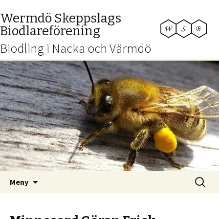
Wermdö Skeppslags
Biodlareförening
Biodling i Nacka och Värmdö
Hoppa
Sök
Meny
till
efter:
innehåll